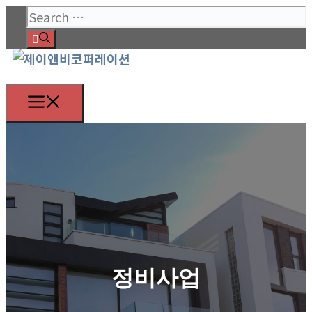
Skip
Search
to
for:
content
Menu
정비사업