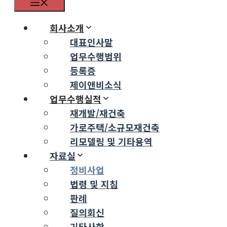
Menu
회사소개
대표인사말
업무수행범위
등록증
제이앤비소식
업무수행실적
재개발/재건축
가로주택/소규모재건축
리모델링 및 기타용역
자료실
정비사업
법령 및 지침
판례
질의회신
기타사항