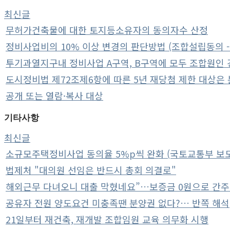
최신글
무허가건축물에 대한 토지등소유자의 동의자수 산정
정비사업비의 10% 이상 변경의 판단방법 (조합설립동의 -
투기과열지구내 정비사업 A구역, B구역에 모두 조합원인 경
도시정비법 제72조제6항에 따른 5년 재당첨 제한 대상은 분
공개 또는 열람·복사 대상
기타사항
최신글
소규모주택정비사업 동의율 5%p씩 완화 (국토교통부 보
법제처 "대의원 선임은 반드시 총회 의결로"
해외근무 다녀오니 대출 막혔네요”…보증금 0원으로 간
공유자 전원 양도요건 미충족땐 분양권 없다?… 반쪽 해석
21일부터 재건축, 재개발 조합임원 교육 의무화 시행