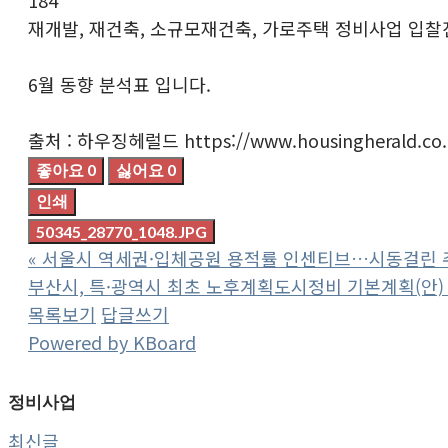
재개발, 재건축, 소규모재건축, 가로주택 정비사업 입찰
6월 동향 분석표 입니다.
출처 : 하우징헤럴드 https://www.housingherald.co.kr
좋아요
0
싫어요
0
인쇄
50345_28770_1048.JPG
«
서울시 역세권·입체공원 용적률 인센티브…시동걸린 
부산시, 특·광역시 최초 노후계획도시정비 기본계획(안)
목록보기
답글쓰기
Powered by KBoard
정비사업
최신글