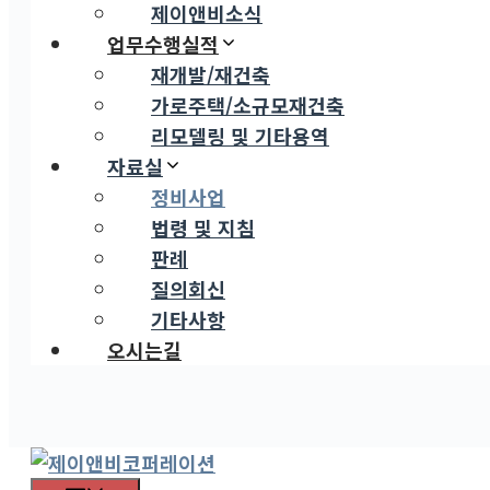
제이앤비소식
업무수행실적
재개발/재건축
가로주택/소규모재건축
리모델링 및 기타용역
자료실
정비사업
법령 및 지침
판례
질의회신
기타사항
오시는길