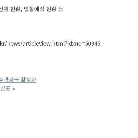
진행 현황, 입찰예정 현황 등
/news/articleView.html?idxno=50345
주택공급 활성화
 발표
»