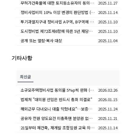
무허가건축물에 대한 토지등소유자의 동의자수 산정
2025.11.27
정비사업비의 10% 이상 변경의 판단방법 (조합설립동의 - 사업시행계획 - 관리처분계획 순으로 비교)
2025.11.14
투기과열지구내 정비사업 A구역, B구역에 모두 조합원인 경우 5년 재당첨 적용 여부 및 기준은?
2025.11.10
도시정비법 제72조제6항에 따른 5년 재당첨 제한 대상은 분양대상자와 그 세대에 속한 자인 바, ‘세대’의 범위(의미)는?
2025.11.10
공개 또는 열람·복사 대상
2025.11.04
기타사항
최신글
소규모주택정비사업 동의율 5%p씩 완화 (국토교통부 보도자료 정리)
2026.02.26
법제처 "대의원 선임은 반드시 총회 의결로"
2026.01.15
해외근무 다녀오니 대출 막혔네요”…보증금 0원으로 간주한다는데
2025.11.24
공유자 전원 양도요건 미충족땐 분양권 없다?… 반쪽 해석
2025.11.21
21일부터 재건축, 재개발 조합임원 교육 의무화 시행
2025.11.14