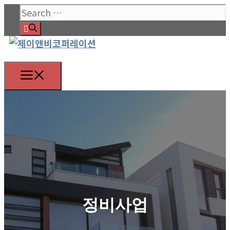
Skip
Search
to
for:
content
Menu
정비사업