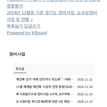
영향평가
2024년 12월말 기준 경기도 정비사업, 소규모정비
사업 등 현황
»
목록보기
답글쓰기
Powered by KBoard
정비사업
최신글
재건축 상가 아예 안짓거나 최소화”…아파트 올인하는 방식 확산
2025.11.21
11월 재개발·재건축 시공자 선정 동향(2025.10.27.~2025.11.23.)
2025.11.18
투기과열지구내 정비사업 A구역, B구역에 모두 조합원인 경우 5년 재당첨 적용 여부 및 기준은?
2025.11.10
도시정비법 제72조제6항에 따른 5년 재당첨 제한 대상은 분양대상자와 그 세대에 속한 자인 바, ‘세대’의 범위(의미)는?
2025.11.10