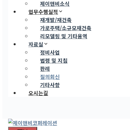
제이앤비소식
업무수행실적
재개발/재건축
가로주택/소규모재건축
리모델링 및 기타용역
자료실
정비사업
법령 및 지침
판례
질의회신
기타사항
오시는길