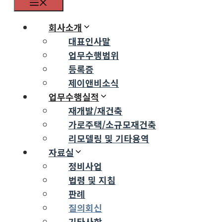
Menu
회사소개
대표인사말
업무수행범위
등록증
제이앤비소식
업무수행실적
재개발/재건축
가로주택/소규모재건축
리모델링 및 기타용역
자료실
정비사업
법령 및 지침
판례
질의회신
기타사항