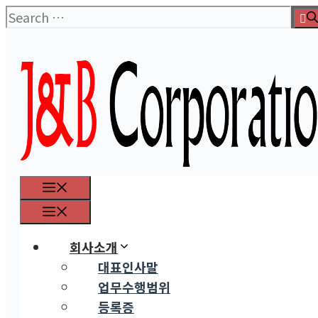
Skip
Search
to
for:
content
Menu
Menu
회사소개
대표인사말
업무수행범위
등록증