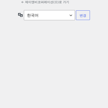
← 제이앤비코퍼레이션(으)로 가기
언
어