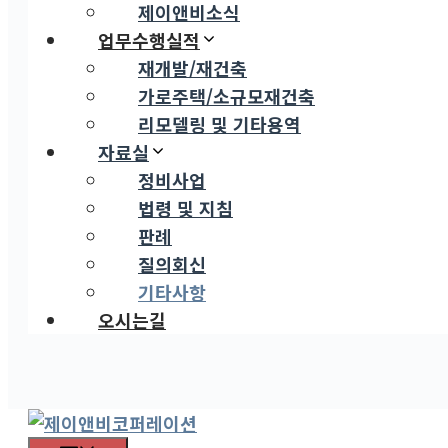
제이앤비소식
업무수행실적
재개발/재건축
가로주택/소규모재건축
리모델링 및 기타용역
자료실
정비사업
법령 및 지침
판례
질의회신
기타사항
오시는길