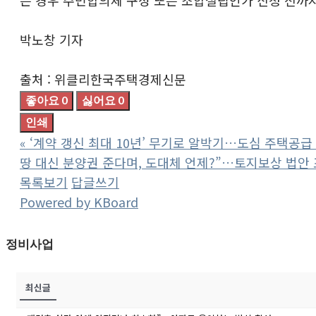
박노창 기자
출처 : 위클리한국주택경제신문
좋아요
0
싫어요
0
인쇄
«
‘계약 갱신 최대 10년’ 무기로 알박기…도심 주택공급
땅 대신 분양권 준다며, 도대체 언제?”…토지보상 법안
목록보기
답글쓰기
Powered by KBoard
정비사업
최신글