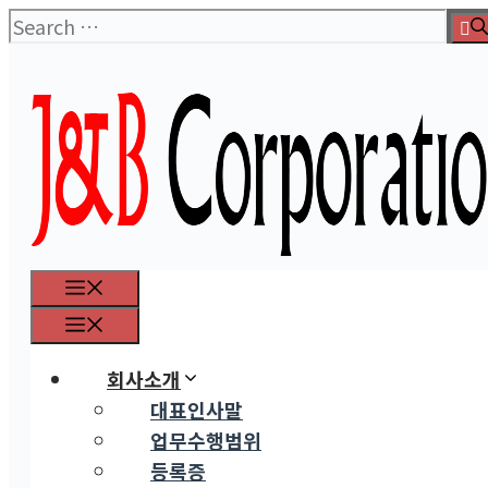
Skip
Search
to
for:
content
Menu
Menu
회사소개
대표인사말
업무수행범위
등록증