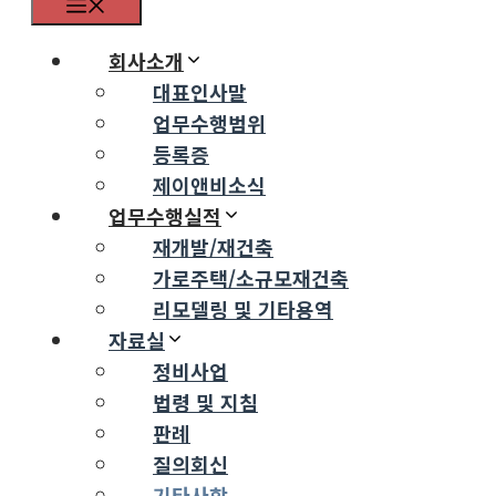
Menu
회사소개
대표인사말
업무수행범위
등록증
제이앤비소식
업무수행실적
재개발/재건축
가로주택/소규모재건축
리모델링 및 기타용역
자료실
정비사업
법령 및 지침
판례
질의회신
기타사항