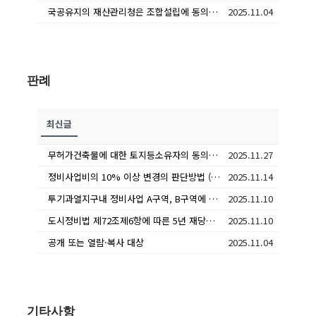
국공유지의 재산관리청은 조합설립에 동의한 것으로 간주되는지 여부
2025.11.04
판례
최신글
무허가건축물에 대한 토지등소유자의 동의자수 산정
2025.11.27
정비사업비의 10% 이상 변경의 판단방법 (조합설립동의 - 사업시행계획 - 관리처분계획 순으로 비교)
2025.11.14
투기과열지구내 정비사업 A구역, B구역에 모두 조합원인 경우 5년 재당첨 적용 여부 및 기준은?
2025.11.10
도시정비법 제72조제6항에 따른 5년 재당첨 제한 대상은 분양대상자와 그 세대에 속한 자인 바, ‘세대’의 범위(의미)는?
2025.11.10
공개 또는 열람·복사 대상
2025.11.04
기타사항