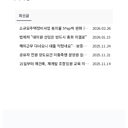
최신글
소규모주택정비사업 동의율 5%p씩 완화 (국토교통부 보도자료 정리)
2026.02.26
법제처 "대의원 선임은 반드시 총회 의결로"
2026.01.15
해외근무 다녀오니 대출 막혔네요”…보증금 0원으로 간주한다는데
2025.11.24
공유자 전원 양도요건 미충족땐 분양권 없다?… 반쪽 해석
2025.11.21
21일부터 재건축, 재개발 조합임원 교육 의무화 시행
2025.11.14