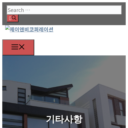
Skip
Search
to
for:
content
Menu
기타사항